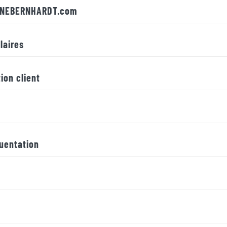
ANNEBERNHARDT.com
laires
tion client
quentation