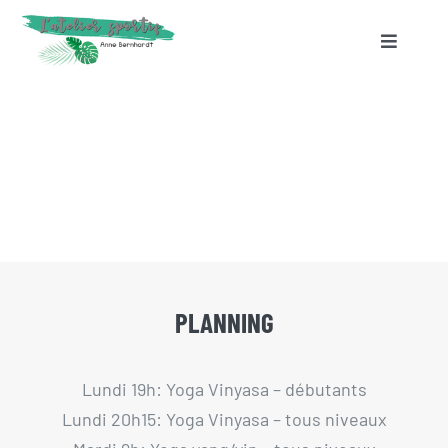
Passer
au
Toggle
Navigati
contenu
ACCUEIL
VIDÉOS EN LIGNE
SEJOURS
BLOG
PLANNING
LIVRE D’OR
Lundi 19h: Yoga Vinyasa – débutants
Lundi 20h15: Yoga Vinyasa – tous niveaux
CONTACT